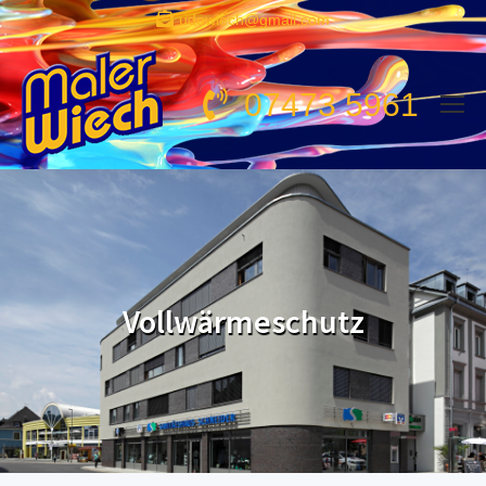
udowiech@gmail.com
07473 5961
Vollwärmeschutz