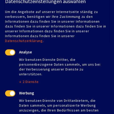
Datenschutzeinstellungen auswählen
MALER WIECH
Um die Angebote auf unserer Internetseite ständig zu
Albstraße 75
verbessern, benötigen wir Ihre Zustimmung zu den
72116 Mössingen
Informationen dazu finden Sie in unserer Informationen
dazu finden Sie in unserer Informationen dazu finden Sie in
Telefon:
07473 5961
unserer Informationen dazu finden Sie in unserer
Telefax: 07473 924709
Informationen dazu finden Sie in unserer
udowiech@gmail.com
Datenschutzerklärung
.
Analyse
Wir benutzen Dienste Dritter, die
personenbezogene Daten sammeln, um uns bei
Öffnungszeiten
der Verbesserung unserer Dienste zu
unterstützen.
Montag
07:00–17:00
Dienstag
07:00–17:00
↓
2
Dienste
Mittwoch
07:00–17:00
Donnerstag
07:00–17:00
Werbung
Freitag
07:00–13:00
Wir benutzen Dienste von Drittanbietern, die
Samstag
Geschlossen
Daten sammeln, um personalisierte Werbung
Sonntag
Geschlossen
anzuzeigen, die Ihren Bedürfnissen am besten