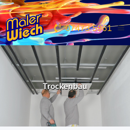
udowiech@gmail.com
07473 5961
Trockenbau