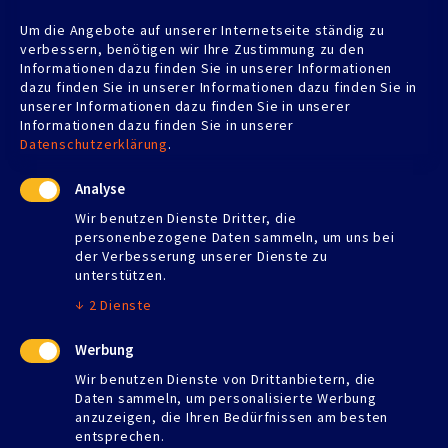
MALER WIECH
Um die Angebote auf unserer Internetseite ständig zu
Albstraße 75
verbessern, benötigen wir Ihre Zustimmung zu den
72116 Mössingen
Informationen dazu finden Sie in unserer Informationen
dazu finden Sie in unserer Informationen dazu finden Sie in
Telefon:
07473 5961
unserer Informationen dazu finden Sie in unserer
Telefax: 07473 924709
Informationen dazu finden Sie in unserer
udowiech@gmail.com
Datenschutzerklärung
.
Analyse
Wir benutzen Dienste Dritter, die
personenbezogene Daten sammeln, um uns bei
Öffnungszeiten
der Verbesserung unserer Dienste zu
unterstützen.
Montag
07:00–17:00
Dienstag
07:00–17:00
↓
2
Dienste
Mittwoch
07:00–17:00
Donnerstag
07:00–17:00
Werbung
Freitag
07:00–13:00
Wir benutzen Dienste von Drittanbietern, die
Samstag
Geschlossen
Daten sammeln, um personalisierte Werbung
Sonntag
Geschlossen
anzuzeigen, die Ihren Bedürfnissen am besten
entsprechen.