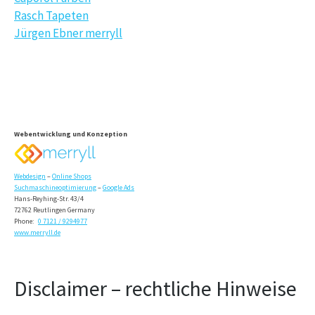
Rasch Tapeten
Jürgen Ebner merryll
Webentwicklung und Konzeption
Webdesign
–
Online Shops
Suchmaschineoptimierung
–
Google Ads
Hans-Reyhing-Str. 43/4
72762 Reutlingen Germany
Phone:
0 7121 / 9294977
www.merryll.de
Disclaimer – rechtliche Hinweise