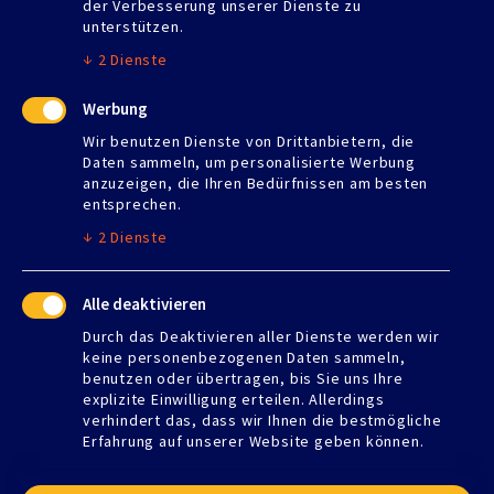
der Verbesserung unserer Dienste zu
unterstützen.
Montag
07:00–17:00
Dienstag
07:00–17:00
↓
2
Dienste
Mittwoch
07:00–17:00
Donnerstag
07:00–17:00
Werbung
Freitag
07:00–13:00
Wir benutzen Dienste von Drittanbietern, die
Samstag
Geschlossen
Daten sammeln, um personalisierte Werbung
Sonntag
Geschlossen
anzuzeigen, die Ihren Bedürfnissen am besten
entsprechen.
↓
2
Dienste
Nützliche Links
Alle deaktivieren
Gerüstbau
Trockeneisstrahlen
Durch das Deaktivieren aller Dienste werden wir
keine personenbezogenen Daten sammeln,
Fenster und Haustüren
benutzen oder übertragen, bis Sie uns Ihre
Vollwärmeschutz
explizite Einwilligung erteilen. Allerdings
Denkmalschutz
verhindert das, dass wir Ihnen die bestmögliche
Trockeneis Kaufen Mössingen
Erfahrung auf unserer Website geben können.
Impressum
Kontakt