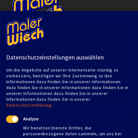
Adresse
Datenschutzeinstellungen auswählen
MALER WIECH
Um die Angebote auf unserer Internetseite ständig zu
Albstraße 75
verbessern, benötigen wir Ihre Zustimmung zu den
72116 Mössingen
Informationen dazu finden Sie in unserer Informationen
dazu finden Sie in unserer Informationen dazu finden Sie in
Telefon:
07473 5961
unserer Informationen dazu finden Sie in unserer
Telefax: 07473 924709
Informationen dazu finden Sie in unserer
udowiech@gmail.com
Datenschutzerklärung
.
Analyse
Wir benutzen Dienste Dritter, die
personenbezogene Daten sammeln, um uns bei
Öffnungszeiten