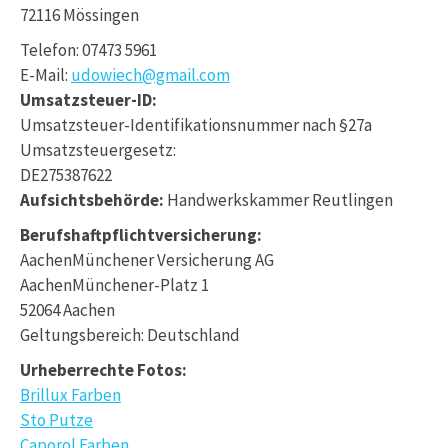
72116 Mössingen
Telefon: 07473 5961
E-Mail:
udowiech@gmail.com
Umsatzsteuer-ID:
Umsatzsteuer-Identifikationsnummer nach §27a
Umsatzsteuergesetz:
DE275387622
Aufsichtsbehörde:
Handwerkskammer Reutlingen
Berufshaftpflichtversicherung:
AachenMünchener Versicherung AG
AachenMünchener-Platz 1
52064 Aachen
Geltungsbereich: Deutschland
Urheberrechte Fotos:
Brillux Farben
Sto Putze
Caporol Farben