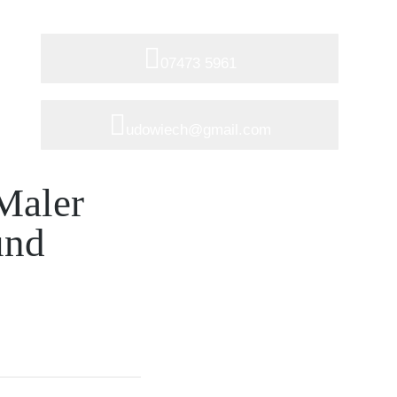
eine Email
07473 5961
udowiech@gmail.com
 Maler
und