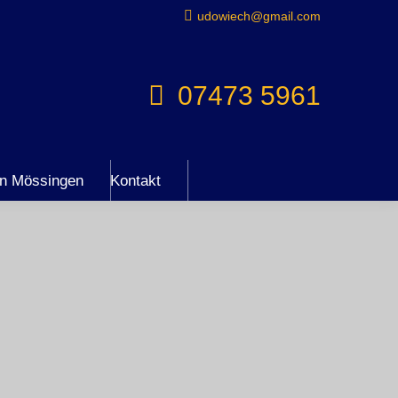
udowiech@gmail.com
07473 5961
en Mössingen
Kontakt