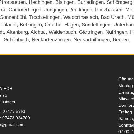
 Pfronstetten, Hechingen, Bisingen, Burladingen, Schömberg,
fra, Gammertingen, Jungingen,Reutlingen, Pliezhausen, Metzi
 Sonnenbühl, Trochtelfingen, Waldorfhäslach, Bad Urach, M
chlacht, Betzingen, Orschel-Hagen, Sondelfingen, Unterhau
dt, Altenburg, Aichtal, Waldenbuch, Gärtringen, Nufringen, 
Schönbuch, Neckartenzlingen, Neckartailfingen, Beuren.
Öffnung
Montag
WIECH
Diensta
e 75
Mittwoc
össingen
Donners
n:
07473 5961
Freitag
x: 07473 924709
Samsta
h@gmail.com
Sonnta
07:00–1