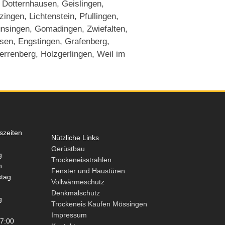
 Dotternhausen, Geislingen,
ngen, Lichtenstein, Pfullingen,
ünsingen, Gomadingen, Zwiefalten,
sen, Engstingen, Grafenberg,
Herrenberg, Holzgerlingen, Weil im
szeiten
Nützliche Links
Gerüstbau
g
Trockeneisstrahlen
h
Fenster und Haustüren
tag
Vollwärmeschutz
Denkmalschutz
g
Trockeneis Kaufen Mössingen
g
Impressum
7:00