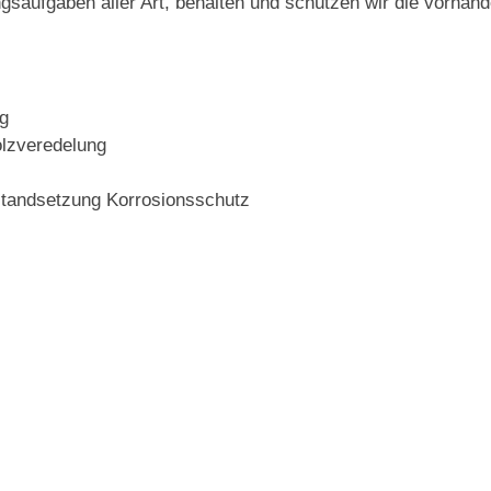
gsaufgaben aller Art, behalten und schützen wir die vorha
g
olzveredelung
standsetzung Korrosionsschutz
Sie haben Fragen?
Rufen Sie uns an oder senden Sie