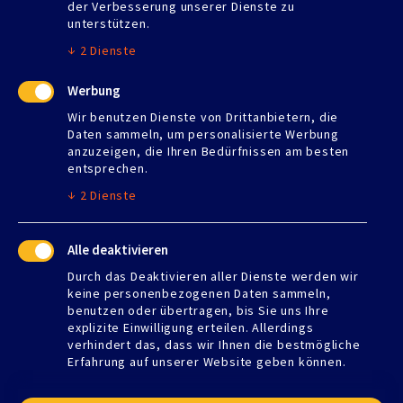
der Verbesserung unserer Dienste zu
unterstützen.
Montag
07:00–17:00
Dienstag
07:00–17:00
↓
2
Dienste
Mittwoch
07:00–17:00
Donnerstag
07:00–17:00
Werbung
Freitag
07:00–13:00
Wir benutzen Dienste von Drittanbietern, die
Samstag
Geschlossen
Daten sammeln, um personalisierte Werbung
Sonntag
Geschlossen
anzuzeigen, die Ihren Bedürfnissen am besten
entsprechen.
↓
2
Dienste
Nützliche Links
Alle deaktivieren
Gerüstbau
Trockeneisstrahlen
Durch das Deaktivieren aller Dienste werden wir
keine personenbezogenen Daten sammeln,
Fenster und Haustüren
benutzen oder übertragen, bis Sie uns Ihre
Vollwärmeschutz
explizite Einwilligung erteilen. Allerdings
Denkmalschutz
verhindert das, dass wir Ihnen die bestmögliche
Trockeneis Kaufen Mössingen
Erfahrung auf unserer Website geben können.
Impressum
Kontakt