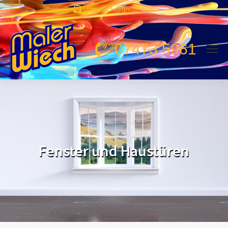
udowiech@gmail.com
07473 5961
Fenster und Haustüren