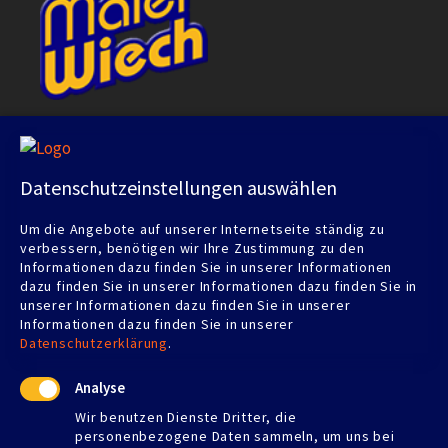
Adresse
Datenschutzeinstellungen auswählen
MALER WIECH
Um die Angebote auf unserer Internetseite ständig zu
Albstraße 75
verbessern, benötigen wir Ihre Zustimmung zu den
72116 Mössingen
Informationen dazu finden Sie in unserer Informationen
dazu finden Sie in unserer Informationen dazu finden Sie in
Telefon:
07473 5961
unserer Informationen dazu finden Sie in unserer
Telefax: 07473 924709
Informationen dazu finden Sie in unserer
udowiech@gmail.com
Datenschutzerklärung
.
Analyse
Wir benutzen Dienste Dritter, die
personenbezogene Daten sammeln, um uns bei
Öffnungszeiten