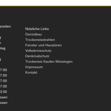
szeiten
Nützliche Links
Gerüstbau
g
Trockeneisstrahlen
h
Fenster und Haustüren
tag
Vollwärmeschutz
Denkmalschutz
g
Trockeneis Kaufen Mössingen
g
Impressum
7:00
Kontakt
7:00
7:00
7:00
3:00
ossen
ossen