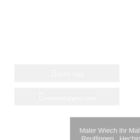
Sie haben Fragen?
Rufen Sie uns an oder senden Sie
eine Email
07473 5961
udowiech@gmail.com
Maler Wiech Ihr Mal
,Reutlingen , Hechi