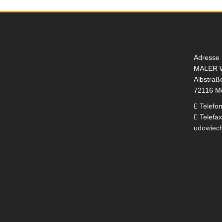
Adresse
MALER 
Albstraß
72116 M
Telefo
Telefa
udowiec