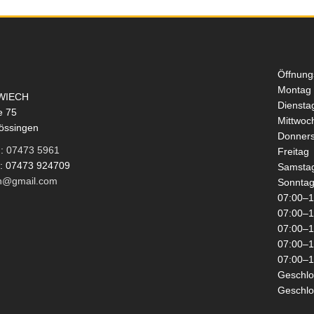
Öffnung
Montag
WIECH
Diensta
e 75
Mittwoc
össingen
Donners
n:
07473 5961
Freitag
x: 07473 924709
Samsta
h@gmail.com
Sonnta
07:00–1
07:00–1
07:00–1
07:00–1
07:00–1
Geschl
Geschl