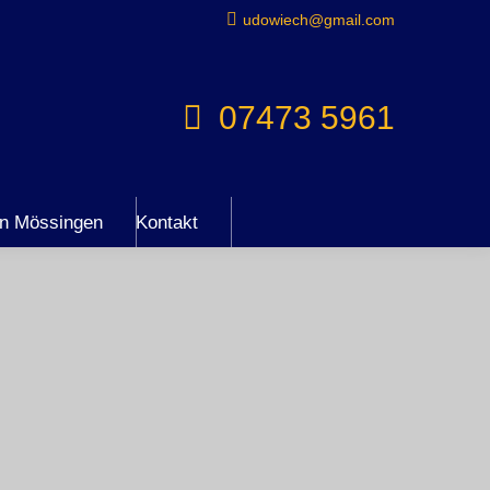
udowiech@gmail.com
07473 5961
en Mössingen
Kontakt