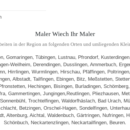
n
Maler Wiech Ihr Maler
beiten in der Region an folgenden Orten und umliegenden Klei
, Gomaringen, Tübingen, Lustnau, Pfrondorf, Kusterdingen, 
ingen-Weilheim, Derendingen, Dusslingen, Ammerbuch, Erge
, Hirrlingen, Wurmlingen, Hirschau, Pfäffingen, Poltringen
en, Albstadt, Tailfingen, Ebingen, Bitz, Meßstetten, Stett
 Pfronstetten, Hechingen, Bisingen, Burladingen, Schömberg,
fra, Gammertingen, Jungingen,Reutlingen, Pliezhausen, Metzi
 Sonnenbühl, Trochtelfingen, Waldorfhäslach, Bad Urach, M
chlacht, Betzingen, Orschel-Hagen, Sondelfingen, Unterhau
dt, Altenburg, Aichtal, Waldenbuch, Gärtringen, Nufringen, 
Schönbuch, Neckartenzlingen, Neckartailfingen, Beuren.