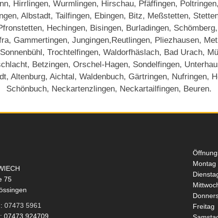
, Hirrlingen, Wurmlingen, Hirschau, Pfäffingen, Poltringen
en, Albstadt, Tailfingen, Ebingen, Bitz, Meßstetten, Stett
 Pfronstetten, Hechingen, Bisingen, Burladingen, Schömberg,
fra, Gammertingen, Jungingen,Reutlingen, Pliezhausen, Metzi
 Sonnenbühl, Trochtelfingen, Waldorfhäslach, Bad Urach, M
chlacht, Betzingen, Orschel-Hagen, Sondelfingen, Unterhau
dt, Altenburg, Aichtal, Waldenbuch, Gärtringen, Nufringen, 
Schönbuch, Neckartenzlingen, Neckartailfingen, Beuren.
Öffnung
Montag
WIECH
Diensta
e 75
Mittwoc
össingen
Donners
n:
07473 5961
Freitag
x: 07473 924709
Samsta