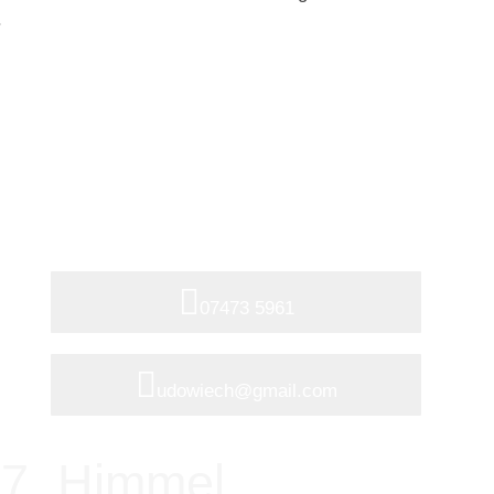
.
Sie haben Fragen?
Rufen Sie uns an oder senden Sie
eine Email
07473 5961
udowiech@gmail.com
 7. Himmel