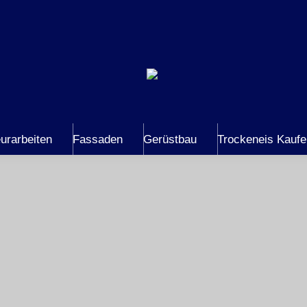
urarbeiten
Fassaden
Gerüstbau
Trockeneis Kauf