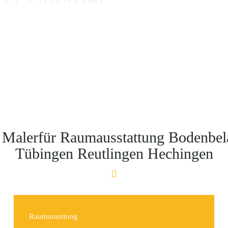
k im Trend, vor allem in
sorgt für eine frische,
Zuhause.
ollte die Farbe Blau nicht
 Malerfür Raumausstattung Bodenbe
Tübingen Reutlingen Hechingen
Raumaussttung