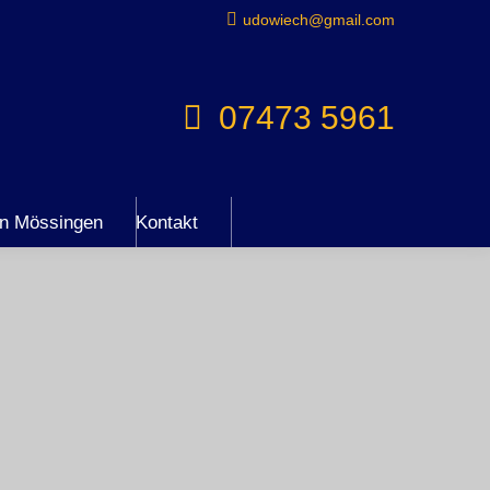
udowiech@gmail.com
07473 5961
en Mössingen
Kontakt