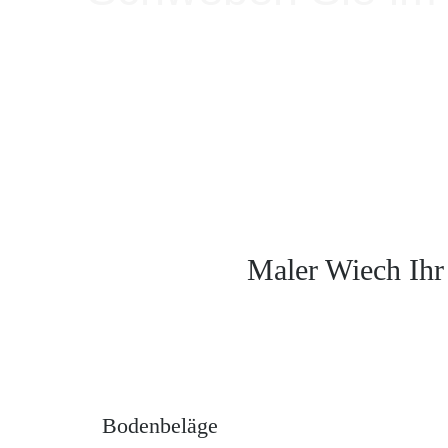
2019 und 2020 ist die Farbe Blau neben Rot star
Kombination mit Holzböden.
Ein Teppich in Wassertönen auf einem Holzboden 
ruhige und entspannende Atmosphäre in Ihrem 
Wer sich also wie im 7. Himmel fühlen möchte, s
aus den Augen lassen.
Maler Wiech Ihr
Bodenbeläge