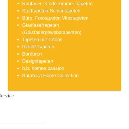
Raufaser, Kinderzimmer Tapeten
Stofftapeten-Seidentapeten
Büro, Fototapeten Vliestapeten
Glasfasertapeten
(Galsfasergewebetapenten)
Tapeten mit Tatoos
Relieff Tapeten
Bordüren
Designtapeten
b.b. homee paasion
Barabara Home Collection
Service